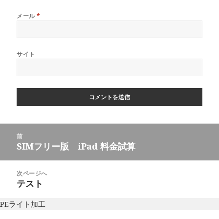
メール
*
サイト
投
前
稿
SIMフリー版 iPad 料金試算
前
ナ
の
ビ
投
次ページへ
ゲ
稿:
テスト
次
ー
の
シ
PEライト加工
投
ョ