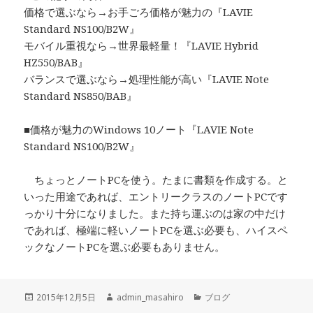
価格で選ぶなら→お手ごろ価格が魅力の『LAVIE
Standard NS100/B2W』
モバイル重視なら→世界最軽量！『LAVIE Hybrid
HZ550/BAB』
バランスで選ぶなら→処理性能が高い『LAVIE Note
Standard NS850/BAB』
■価格が魅力のWindows 10ノート『LAVIE Note
Standard NS100/B2W』
ちょっとノートPCを使う。たまに書類を作成する。と
いった用途であれば、エントリークラスのノートPCです
っかり十分になりました。また持ち運ぶのは家の中だけ
であれば、極端に軽いノートPCを選ぶ必要も、ハイスペ
ックなノートPCを選ぶ必要もありません。
投
2015年12月5日
作
admin_masahiro
カ
ブログ
稿
成
テ