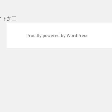
リ
ー
イト加工
Proudly powered by WordPress